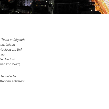
 Texte in folgende
ranzösisch,
rtugiesisch. Bei
 sich
er. Und wir
onen von Word,
.
r technische
 Kunden anbieten: