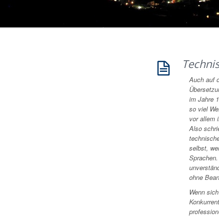
Techni
Auch auf 
Übersetzun
im Jahre 1
so viel We
vor allem 
Also schri
technisch
selbst, we
Sprachen.
unverstän
ohne Bean
Wenn sich
Konkurren
profession