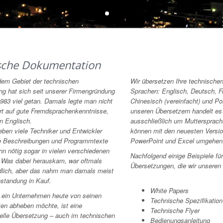
sche Dokumentation
dem Gebiet der technischen
Wir übersetzen Ihre technischen
g hat sich seit unserer Firmengründung
Sprachen: Englisch, Deutsch, F
983 viel getan. Damals legte man nicht
Chinesisch (vereinfacht) und Po
rt auf gute Fremdsprachenkenntnisse,
unseren Übersetzern handelt es
in Englisch.
ausschließlich um Muttersprachl
eben viele Techniker und Entwickler
können mit den neuesten Versi
e Beschreibungen und Programmtexte
PowerPoint und Excel umgehen
nn nötig sogar in vielen verschiedenen
Nachfolgend einige Beispiele fü
 Was dabei herauskam, war oftmals
Übersetzungen, die wir unseren
dlich, aber das nahm man damals meist
standung in Kauf.
White Papers
 ein Unternehmen heute von seinen
Technische Spezifikation
ten abheben möchte, ist eine
Technische Flyer
elle Übersetzung – auch im technischen
Bedienungsanleitung