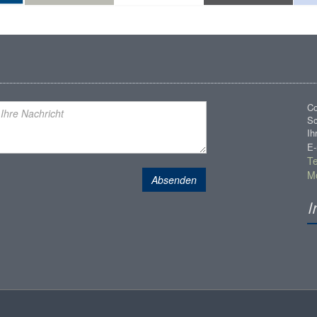
Co
Sc
Ih
E-
Te
Mo
Absenden
I